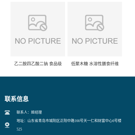
食品级现货供应
食品级 量大优惠
乙二胺四乙酸二钠 食品级
低聚木糖 水溶性膳食纤维
EDTA二钠 现货量大价优
25kg/袋
联系信息
联系人：姬经理
地址：山东省青岛市城阳区正阳中路166号天一仁和财富中心6号楼
525