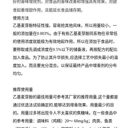
好的香味增效剂，对食品的香味改善和增强具有效果，对甜
食起着增甜作用，且能延长食品储存期。
使用方法
乙基麦芽酚特征性强，容易抢其他风味，所以用量较小，一
般的添加量在0.003%。由于有些乙基麦芽酚同系物在非常低
的使用浓度就能极为有效地起作用，所以在添加于食品时，
要称取或先调成浓度在0.5%以下的储备液，再按配方的配比
加入食品。为了防止其升华损失,应选择工艺中损失最小的温
度加入，而且要充分混合。以保证最终产品中增香剂的分布
均匀。
推荐使用量
乙基麦芽酚的最徍用量可参考其厂家的推荐用量,这个量都是
通过优选法试验确定的,能够达到增香效果、用量最少的目
的。用量过多将出现令人不太喜欢的焦糖味。在一些食品中
的参考用量：调味料（鸡精）20～ 60mg/kg；肉类、鱼类