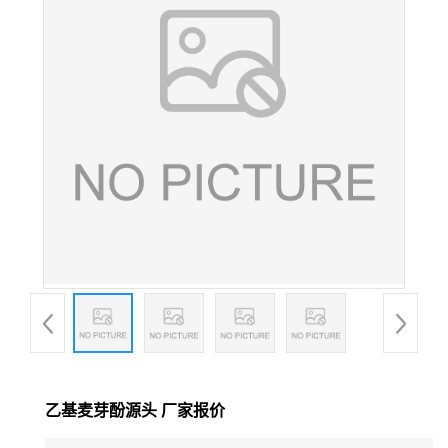
乙基麦芽酚源头 厂家报价