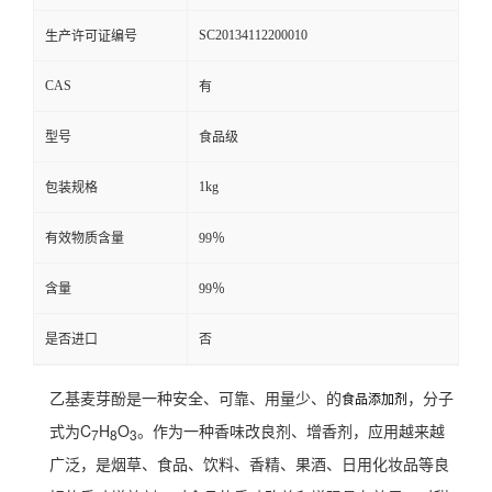
SC20134112200010
生产许可证编号
CAS
有
型号
食品级
1kg
包装规格
有效物质含量
99％
含量
99％
是否进口
否
乙基麦芽酚是一种安全、可靠、用量少、的
，分子
食品添加剂
式为C
H
O
。作为一种香味改良剂、增香剂，应用越来越
7
8
3
广泛，是烟草、食品、饮料、香精、果酒、日用化妆品等良