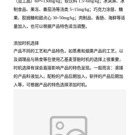
（加工品）60～130mg/kg；软饮料 1.5~6mg/kg；冰淇淋、冰
制食品、果冻、番茄汤等汤类 5~15mg/kg；巧克力涂层、糖
果、胶姆糖和甜点心 30~50mg/kg；肉制品、香肠、海鲜等适
量加入，也可以根据产品特色适当调整。
添加时机选择
产品不同的工艺和产品特色，如蒸煮和烟熏产品的工艺，以
及调理品与熟食等在使用乙基麦芽酚时机的选择上很重要，
时机选择有误会直接影响产品的特色呈现。一般而言：滚揉
的产品料液加入，配粉的产品后期加入，斩拌的产品后期加
入等，可根据产品的特色选择添加时机。