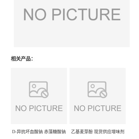
相关产品：
D-异抗坏血酸钠 赤藻糖酸钠
乙基麦芽酚 现货供应增味剂