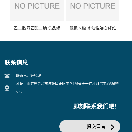
乙二胺四乙酸二钠 食品级
低聚木糖 水溶性膳食纤维
EDTA二钠 现货量大价优
25kg/袋
联系信息
联系人：姬经理
地址：山东省青岛市城阳区正阳中路166号天一仁和财富中心6号楼
525
即刻联系我们吧！
提交留言