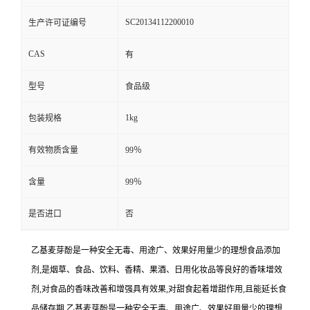
SC20134112200010
生产许可证编号
CAS
有
型号
食品级
1kg
包装规格
有效物质含量
99％
含量
99％
是否进口
否
乙基麦芽酚是一种安全无毒、用途广、效果好用量少的理想食品添加
剂,是烟草、食品、饮料、香精、果酒、日用化妆品等良好的香味增效
剂,对食品的香味改善和增强具有效果,对甜食起着增甜作用,且能延长食
品储存期.乙基麦芽酚是一种安全无毒、用途广、效果好用量少的理想