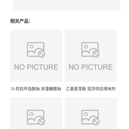
相关产品：
D-异抗坏血酸钠 赤藻糖酸钠
乙基麦芽酚 现货供应增味剂
食品级现货供应
食品级 量大优惠