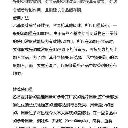
好的香味增效剂，对食品的香味改善和增强具有效果，对甜
食起着增甜作用，且能延长食品储存期。
使用方法
乙基麦芽酚特征性强，容易抢其他风味，所以用量较小，一
般的添加量在0.003%。由于有些乙基麦芽酚同系物在非常低
的使用浓度就能极为有效地起作用，所以在添加于食品时，
要称取或先调成浓度在0.5%以下的储备液，再按配方的配比
加入食品。为了防止其升华损失,应选择工艺中损失最小的温
度加入，而且要充分混合。以保证最终产品中增香剂的分布
均匀。
推荐使用量
乙基麦芽酚的最徍用量可参考其厂家的推荐用量,这个量都是
通过优选法试验确定的,能够达到增香效果、用量最少的目
的。用量过多将出现令人不太喜欢的焦糖味。在一些食品中
的参考用量：调味料（鸡精）20～ 60mg/kg；肉类、鱼类