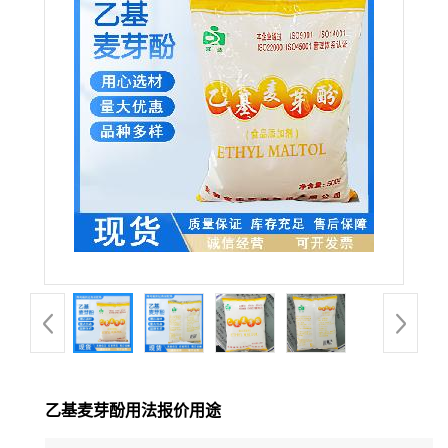
乙基麦芽酚用法报价用途