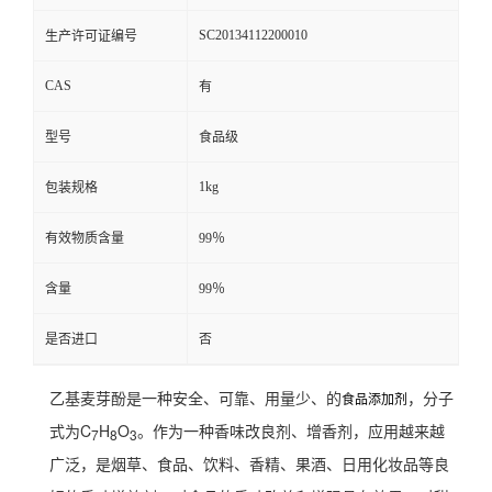
SC20134112200010
生产许可证编号
CAS
有
型号
食品级
1kg
包装规格
有效物质含量
99％
含量
99％
是否进口
否
乙基麦芽酚是一种安全、可靠、用量少、的
，分子
食品添加剂
式为C
H
O
。作为一种香味改良剂、增香剂，应用越来越
7
8
3
广泛，是烟草、食品、饮料、香精、果酒、日用化妆品等良