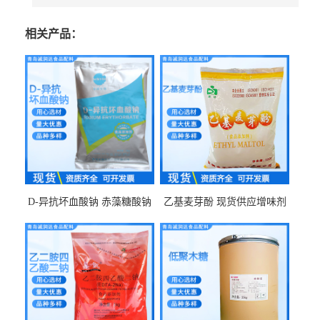
相关产品：
D-异抗坏血酸钠 赤藻糖酸钠
乙基麦芽酚 现货供应增味剂
食品级现货供应
食品级 量大优惠