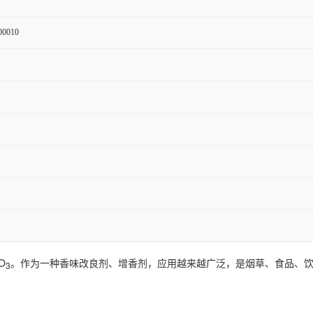
00010
O
。作为一种香味改良剂、增香剂，应用越来越广泛，是烟草、食品、
3