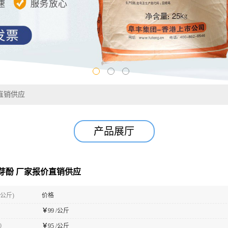
直销供应
产品展厅
芽酚 厂家报价直销供应
(公斤)
价格
￥
99 /公斤
0
￥
95 /公斤