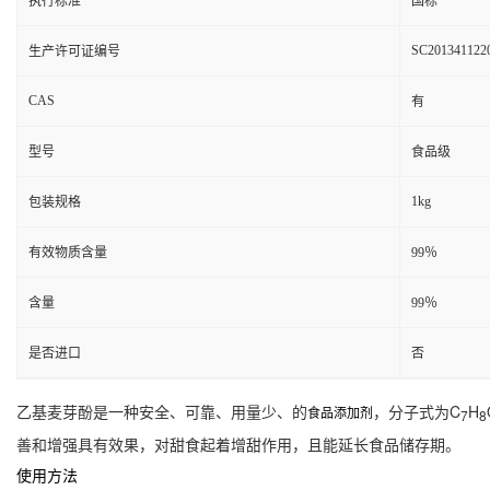
执行标准
国标
SC201341122
生产许可证编号
CAS
有
型号
食品级
1kg
包装规格
有效物质含量
99％
含量
99％
是否进口
否
乙基麦芽酚是一种安全、可靠、用量少、的
，分子式为C
H
食品添加剂
7
8
善和增强具有效果，对甜食起着增甜作用，且能延长食品储存期。
使用方法