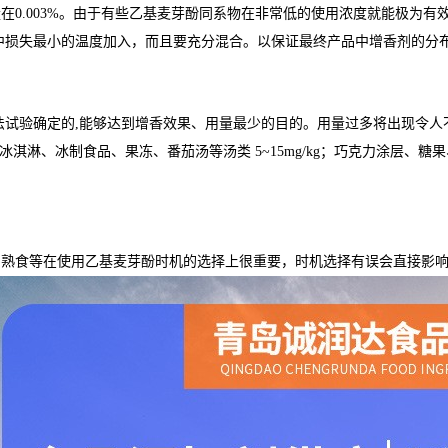
0.003%。由于有些乙基麦芽酚同系物在非常低的使用浓度就能极为有效
中损失最小的温度加入，而且要充分混合。以保证最终产品中增香剂的分
法试验确定的,能够达到增香效果、用量最少的目的。用量过多将出现令人
mg/kg；冰淇淋、冰制食品、果冻、番茄汤等汤类 5~15mg/kg；巧克力涂层
与熟食等在使用乙基麦芽酚时机的选择上很重要，时机选择有误会直接影