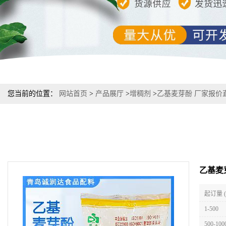
您当前的位置：
网站首页
>
产品展厅
>
增稠剂
>
乙基麦芽酚 厂家报价
乙基麦
起订量 
1-500
500-100