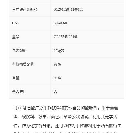
SC20132041100133
生产许可证编号
CAS
526-83-0
GB25545-2010L
型号
包装规格
25kg袋
有效物质含量
99％
含量
99％
是否进口
否
L(+)-酒石酸广泛用作饮料和其他食品的酸味剂，用于葡萄
酒、软饮料、糖果、面包、某些胶状甜食。利用其光学活
性，作为化学拆分剂，还可以作为手性原料用于酒石酸衍生