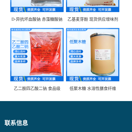
D-异抗坏血酸钠 赤藻糖酸钠
乙基麦芽酚 现货供应增味剂
食品级现货供应
食品级 量大优惠
乙二胺四乙酸二钠 食品级
低聚木糖 水溶性膳食纤维
EDTA二钠 现货量大价优
25kg/袋
联系信息