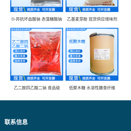
D-异抗坏血酸钠 赤藻糖酸钠
乙基麦芽酚 现货供应增味剂
食品级现货供应
食品级 量大优惠
乙二胺四乙酸二钠 食品级
低聚木糖 水溶性膳食纤维
EDTA二钠 现货量大价优
25kg/袋
联系信息