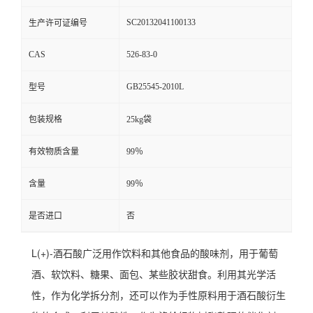
SC20132041100133
生产许可证编号
CAS
526-83-0
GB25545-2010L
型号
包装规格
25kg袋
有效物质含量
99％
含量
99％
是否进口
否
L(+)-酒石酸广泛用作饮料和其他食品的酸味剂，用于葡萄
酒、软饮料、糖果、面包、某些胶状甜食。利用其光学活
性，作为化学拆分剂，还可以作为手性原料用于酒石酸衍生