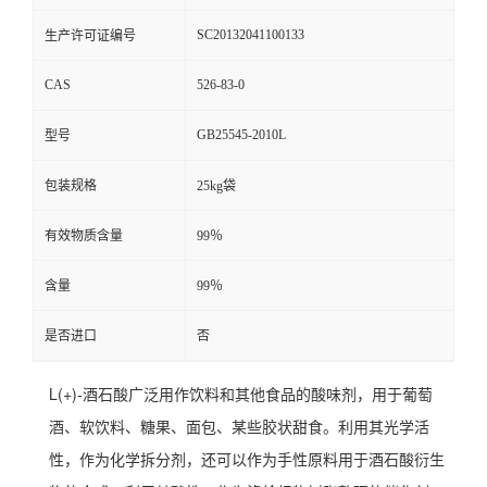
SC20132041100133
生产许可证编号
CAS
526-83-0
GB25545-2010L
型号
包装规格
25kg袋
有效物质含量
99％
含量
99％
是否进口
否
L(+)-酒石酸广泛用作饮料和其他食品的酸味剂，用于葡萄
酒、软饮料、糖果、面包、某些胶状甜食。利用其光学活
性，作为化学拆分剂，还可以作为手性原料用于酒石酸衍生