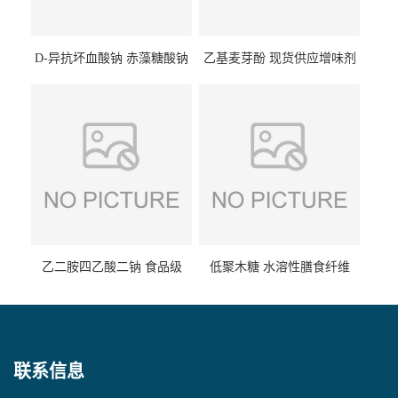
D-异抗坏血酸钠 赤藻糖酸钠
乙基麦芽酚 现货供应增味剂
食品级现货供应
食品级 量大优惠
乙二胺四乙酸二钠 食品级
低聚木糖 水溶性膳食纤维
EDTA二钠 现货量大价优
25kg/袋
联系信息