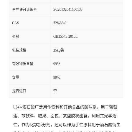
SC20132041100133
生产许可证编号
CAS
526-83-0
GB25545-2010L
型号
包装规格
25kg袋
有效物质含量
99％
含量
99％
是否进口
否
L(+)-酒石酸广泛用作饮料和其他食品的酸味剂，用于葡萄
酒、软饮料、糖果、面包、某些胶状甜食。利用其光学活
性，作为化学拆分剂，还可以作为手性原料用于酒石酸衍生