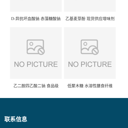
D-异抗坏血酸钠 赤藻糖酸钠
乙基麦芽酚 现货供应增味剂
食品级现货供应
食品级 量大优惠
乙二胺四乙酸二钠 食品级
低聚木糖 水溶性膳食纤维
EDTA二钠 现货量大价优
25kg/袋
联系信息