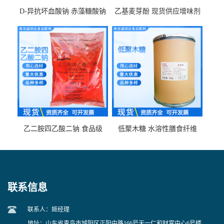
D-异抗坏血酸钠 赤藻糖酸钠
乙基麦芽酚 现货供应增味剂
食品级现货供应
食品级 量大优惠
乙二胺四乙酸二钠 食品级
低聚木糖 水溶性膳食纤维
EDTA二钠 现货量大价优
25kg/袋
联系信息
联系人：姬经理
地址：山东省青岛市城阳区正阳中路166号天一仁和财富中心6号楼