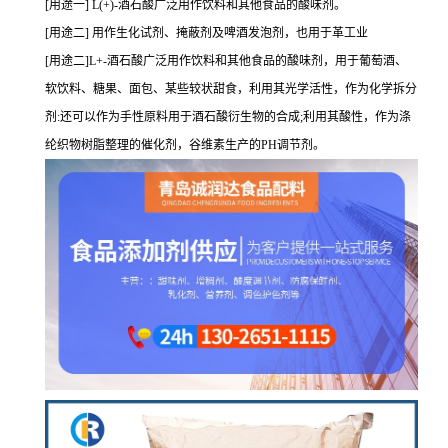
[用途一] L(+)-酒石酸广泛用作饮料和其他食品的酸味剂。
[用途二] 用作生化试剂、掩蔽剂及啤酒发泡剂，也用于革工业
[用途二]L+-酒石酸广泛用作饮料和其他食品的酸味剂，用于葡萄酒、
软饮料、糖果、面包、某些较状甜食，利用其光学活性，作为化学拆分
剂:还可以作为手性原料用于酒石酸衍生物的合成;利用其酸性，作为涤
纶织物树脂整理的催化剂，谷维素生产的PH调节剂。