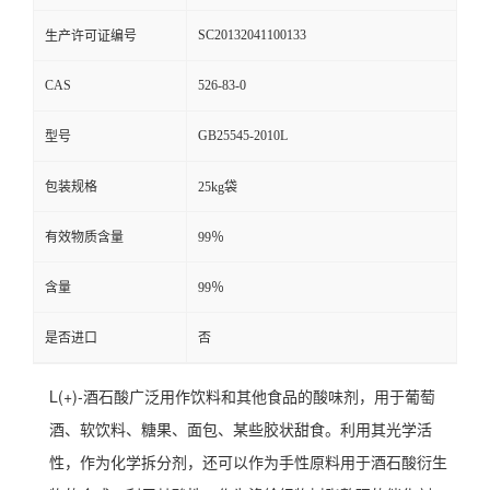
SC20132041100133
生产许可证编号
CAS
526-83-0
GB25545-2010L
型号
包装规格
25kg袋
有效物质含量
99％
含量
99％
是否进口
否
L(+)-酒石酸广泛用作饮料和其他食品的酸味剂，用于葡萄
酒、软饮料、糖果、面包、某些胶状甜食。利用其光学活
性，作为化学拆分剂，还可以作为手性原料用于酒石酸衍生