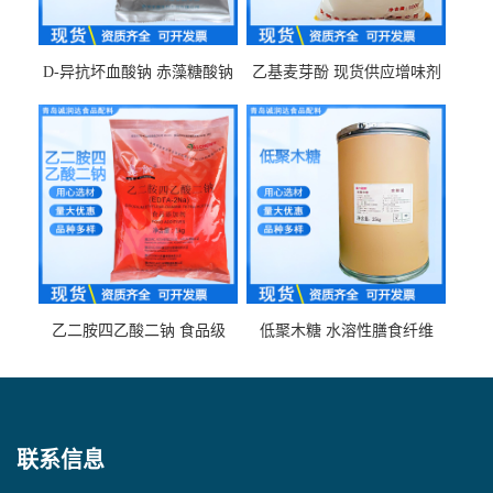
D-异抗坏血酸钠 赤藻糖酸钠
乙基麦芽酚 现货供应增味剂
食品级现货供应
食品级 量大优惠
乙二胺四乙酸二钠 食品级
低聚木糖 水溶性膳食纤维
EDTA二钠 现货量大价优
25kg/袋
联系信息