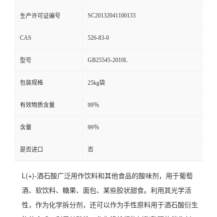
SC20132041100133
生产许可证编号
CAS
526-83-0
GB25545-2010L
型号
包装规格
25kg袋
有效物质含量
99％
含量
99％
是否进口
否
L(+)-酒石酸广泛用作饮料和其他食品的酸味剂，用于葡萄
酒、软饮料、糖果、面包、某些胶状甜食。利用其光学活
性，作为化学拆分剂，还可以作为手性原料用于酒石酸衍生