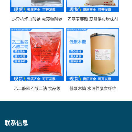
D-异抗坏血酸钠 赤藻糖酸钠
乙基麦芽酚 现货供应增味剂
食品级现货供应
食品级 量大优惠
乙二胺四乙酸二钠 食品级
低聚木糖 水溶性膳食纤维
EDTA二钠 现货量大价优
25kg/袋
联系信息