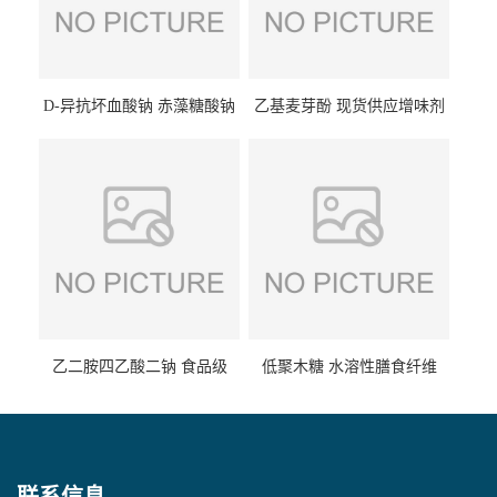
D-异抗坏血酸钠 赤藻糖酸钠
乙基麦芽酚 现货供应增味剂
食品级现货供应
食品级 量大优惠
乙二胺四乙酸二钠 食品级
低聚木糖 水溶性膳食纤维
EDTA二钠 现货量大价优
25kg/袋