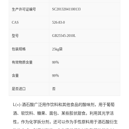
SC20132041100133
生产许可证编号
CAS
526-83-0
GB25545-2010L
型号
包装规格
25kg袋
有效物质含量
99％
含量
99％
是否进口
否
L(+)-酒石酸广泛用作饮料和其他食品的酸味剂，用于葡萄
酒、软饮料、糖果、面包、某些胶状甜食。利用其光学活
性，作为化学拆分剂，还可以作为手性原料用于酒石酸衍生