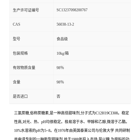
SC13237098200767
生产许可证编号
CAS
56038-13-2
型号
食品级
包装规格
10kg/箱
有效物质含量
98％
含量
98％
是否进口
否
三氯蔗糖,俗称蔗糖素,是一种高倍甜味剂,分子式为C12H19CI308。稳定
性高,对光、热、pH均很稳定。极易溶于水、甲醇和乙醇,微溶于乙酷。
10%水溶液的pH为5~8。在1976年由英国泰莱公司与伦敦大学 共同研制
并申请专利的一种新型甜味剂,并于1988年投入市场,是以糖 为原料的功