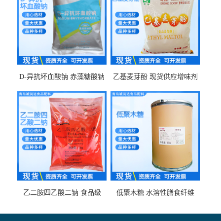
D-异抗坏血酸钠 赤藻糖酸钠
乙基麦芽酚 现货供应增味剂
食品级现货供应
食品级 量大优惠
乙二胺四乙酸二钠 食品级
低聚木糖 水溶性膳食纤维
EDTA二钠 现货量大价优
25kg/袋