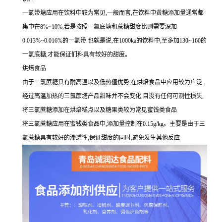
一氯带塘应用在饮料中较为常见,一般而言,在饮料中黄糖添加量通常都
集中在8%~10%,若是按照一氯底塘和蔗糖甜度比则需要深加
0.013%~0.016%的一氯带 也就是说,在1000ka的饮料中,至多加130~160的
一氯底糖,才能保证们料具有较好的甜度。
烘焙食品
由于二氯蔗糖具有耐高温以及低热值优势,在烘焙食品中应用较为广泛 .
经过高温加热的三氯蔗塘产品甜味并不会变化,目没有任何可测性损失,
将三氯蔗糖添加在烘焙糕点以及糖果类较为常见蜜饯类食品
将三氯蔗糖应用在蜜钱类食品中,添加量控制在0.15g/kg。主要是由于三
氯蔗糖具有较好的渗透性,保证甜度的同时,避免发生其他反应