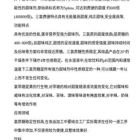
能性的甜味剂,原始商标名称为Splena ,可达到费捷的甜度 约600倍
(400800倍)。三氯费捷特点具有无能量高甜度,纯正甜味,安全度高等,
功能特点
具有优良的性能,属非营养型强力甜味剂。三氯蔗的甜度很高(是蔗糖的
400~800倍),且甜味纯正,甜感的呈现速度,甜味的感受强度,甜味持续时间
及后味等方面均非常接近蔗糖。三氯蔗糖性质稳定,其结晶产品在20°的
干燥条件下储疗4年也很稳定。在水溶液中,在软饮料的pH范围内和通常
温度下三氯荒糖是所有强力甜味剂中性质稳定的一种,可以储藏一年以
上而不发生任何变化。
氯带塘是黄的行生物,对带塘的相对甜度随滚液浓度而变化,它对酸味和
威味有淡化效果,对深味、苦味、酒味等味道有掩盖效果,对辛辣、奶味
等有增效作用
应用领域
氯蔗糖稳定性较高,在食品加工中要结合工厂实际需求在任何一道工序
中集中添加,不仅使用较为便捷,且整体效果好.
饮料