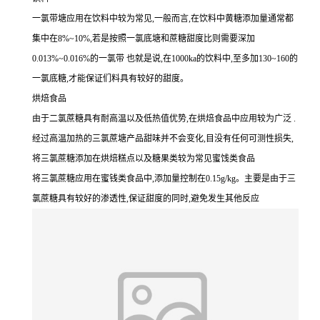
一氯带塘应用在饮料中较为常见,一般而言,在饮料中黄糖添加量通常都
集中在8%~10%,若是按照一氯底塘和蔗糖甜度比则需要深加
0.013%~0.016%的一氯带 也就是说,在1000ka的饮料中,至多加130~160的
一氯底糖,才能保证们料具有较好的甜度。
烘焙食品
由于二氯蔗糖具有耐高温以及低热值优势,在烘焙食品中应用较为广泛 .
经过高温加热的三氯蔗塘产品甜味并不会变化,目没有任何可测性损失,
将三氯蔗糖添加在烘焙糕点以及糖果类较为常见蜜饯类食品
将三氯蔗糖应用在蜜钱类食品中,添加量控制在0.15g/kg。主要是由于三
氯蔗糖具有较好的渗透性,保证甜度的同时,避免发生其他反应