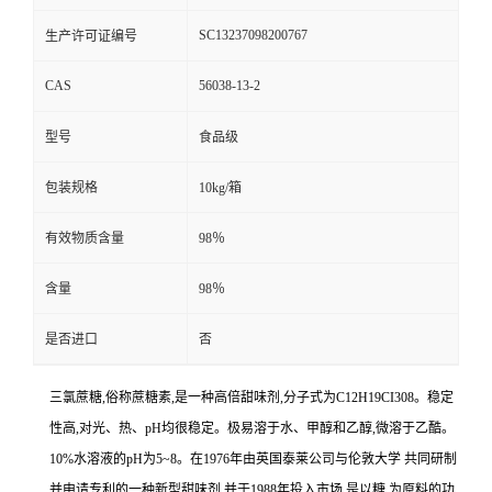
SC13237098200767
生产许可证编号
CAS
56038-13-2
型号
食品级
包装规格
10kg/箱
有效物质含量
98％
含量
98％
是否进口
否
三氯蔗糖,俗称蔗糖素,是一种高倍甜味剂,分子式为C12H19CI308。稳定
性高,对光、热、pH均很稳定。极易溶于水、甲醇和乙醇,微溶于乙酷。
10%水溶液的pH为5~8。在1976年由英国泰莱公司与伦敦大学 共同研制
并申请专利的一种新型甜味剂,并于1988年投入市场,是以糖 为原料的功