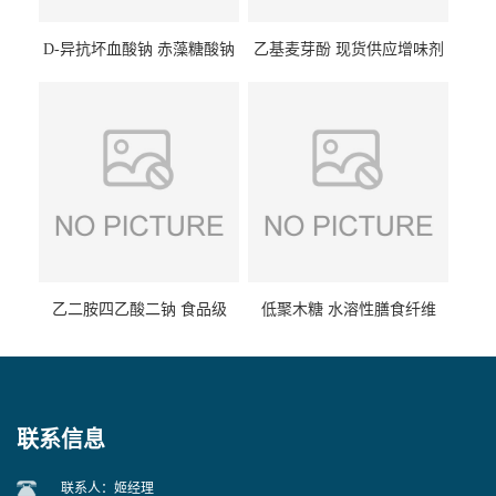
D-异抗坏血酸钠 赤藻糖酸钠
乙基麦芽酚 现货供应增味剂
食品级现货供应
食品级 量大优惠
乙二胺四乙酸二钠 食品级
低聚木糖 水溶性膳食纤维
EDTA二钠 现货量大价优
25kg/袋
联系信息
联系人：姬经理