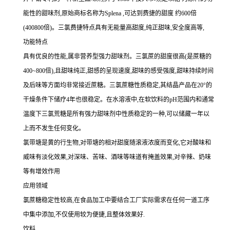
能性的甜味剂,原始商标名称为Splena ,可达到费捷的甜度 约600倍
(400800倍)。三氯费捷特点具有无能量高甜度,纯正甜味,安全度高等,
功能特点
具有优良的性能,属非营养型强力甜味剂。三氯蔗的甜度很高(是蔗糖的
400~800倍),且甜味纯正,甜感的呈现速度,甜味的感受强度,甜味持续时间
及后味等方面均非常接近蔗糖。三氯蔗糖性质稳定,其结晶产品在20°的
干燥条件下储疗4年也很稳定。在水溶液中,在软饮料的pH范围内和通常
温度下三氯荒糖是所有强力甜味剂中性质稳定的一种,可以储藏一年以
上而不发生任何变化。
氯带塘是黄的行生物,对带塘的相对甜度随滚液浓度而变化,它对酸味和
威味有淡化效果,对深味、苦味、酒味等味道有掩盖效果,对辛辣、奶味
等有增效作用
应用领域
氯蔗糖稳定性较高,在食品加工中要结合工厂实际需求在任何一道工序
中集中添加,不仅使用较为便捷,且整体效果好.
饮料