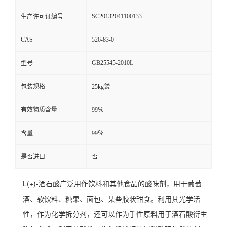
SC20132041100133
生产许可证编号
CAS
526-83-0
GB25545-2010L
型号
包装规格
25kg袋
有效物质含量
99％
含量
99％
是否进口
否
L(+)-酒石酸广泛用作饮料和其他食品的酸味剂，用于葡萄
酒、软饮料、糖果、面包、某些胶状甜食。利用其光学活
性，作为化学拆分剂，还可以作为手性原料用于酒石酸衍生