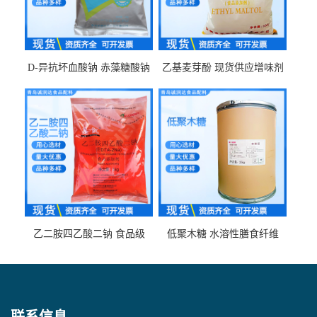
D-异抗坏血酸钠 赤藻糖酸钠
乙基麦芽酚 现货供应增味剂
食品级现货供应
食品级 量大优惠
乙二胺四乙酸二钠 食品级
低聚木糖 水溶性膳食纤维
EDTA二钠 现货量大价优
25kg/袋