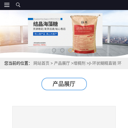
您当前的位置：
网站首页
>
产品展厅
>
增稠剂
>
β-环状糊精直销 环
状糊精 现货批发
产品展厅