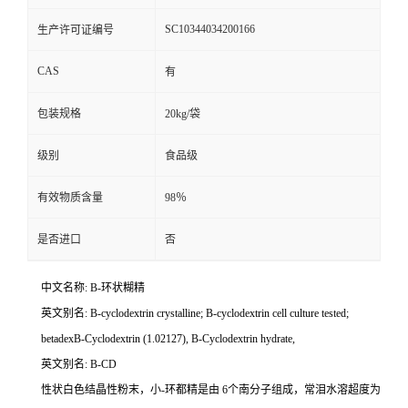
SC10344034200166
生产许可证编号
CAS
有
包装规格
20kg/袋
级别
食品级
有效物质含量
98％
是否进口
否
中文名称: B-环状糊精
英文别名: B-cyclodextrin crystalline; B-cyclodextrin cell culture tested;
betadexB-Cyclodextrin (1.02127), B-Cyclodextrin hydrate,
英文别名: B-CD
性状白色结晶性粉末，小-环都精是由 6个南分子组成，常泪水溶超度为