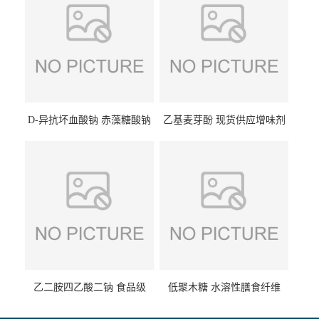
D-异抗坏血酸钠 赤藻糖酸钠
乙基麦芽酚 现货供应增味剂
食品级现货供应
食品级 量大优惠
乙二胺四乙酸二钠 食品级
低聚木糖 水溶性膳食纤维
EDTA二钠 现货量大价优
25kg/袋