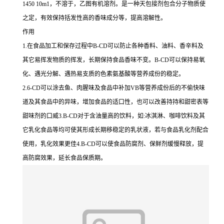
1450 10m1，不溶于，乙图有机溶剂。是一种天包接剂包合分子物质使
之定，有效保持括发性高的香味成分等，提高溶解性。
作用
1.在食品加工和保存过程中B-CD可以防止各种香料、油料、香辛料及
其它易挥发物质的挥发，长期保持食品香味不变。B-CD可以保持易氧
化、遇光分解、遇热易支质的色素氨基酸等营养成份的稳定。
2.6-CD可以涂去鱼、肉腥味及食品中补加VB等营养成份后的不偷快味
道及其食品中的异味，增加食品的适口性，也可以改善持持和甜密表等
甜味剂的口威3.B-CD对于含油量高的饮料，如:冰淇淋、咖啡饮料及其
它乳化食品等均可使其形成长期移稳定的乳状液，若与食品乳化剂配合
使用，乳化效果更佳4.B-CD可以使食品防腐剂、保鲜剂缓慢释放，提
高防腐效果，延长食品保质期。