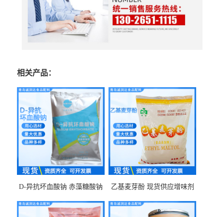
相关产品：
D-异抗坏血酸钠 赤藻糖酸钠
乙基麦芽酚 现货供应增味剂
食品级现货供应
食品级 量大优惠