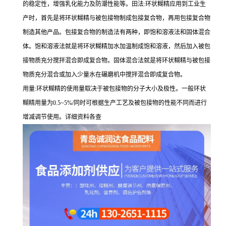
的稳定性，增强乳化能力及防潮性能等。田法:环状糊精应用到工业生
产时，首先是将环状糊精与被包接物制成包接复合物，再用包接复合物
制造其他产品。包接复合物的制造法有两种，即饱和溶液法和固体混合
体。饱和溶液法就是将环状糊精加水加温制成饱和溶液，然后加入被包
接物质充分搅拌混合即成复合物。固体混合法就是将环状糊精与被包接
物质充分混合或加入少量水在碾磨机中搅拌混合即成复合物。
用量:环状糊精的使用量取决于被包接物的分子大小及极性。一般环状
糊精用量为0.5~5%/同时可根据生产工艺及被包接物的性能不同而进行
增减调节使用。详细资料各查