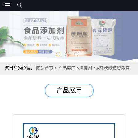
您当前的位置：
网站首页
>
产品展厅
>
增稠剂
>
β-环状糊精资质直
销 食品级环状糊精 20kg/袋
产品展厅