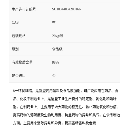
SC10344034200166
生产许可证编号
CAS
有
包装规格
20kg/袋
级别
食品级
有效物质含量
98％
是否进口
否
8一环状糊精，是新型药用辅料及食品添加剂，可广泛应用在药品、食
品、化妆品制造业上，是这些工业生产良好的稳定剂、乳化剂和娇味
剂。在制药业上，主要用于增大药物的稳定性、防止药物氧化和分解、
提高药物的溶解度及生物利用度、掩盖药物的异味和臭气。在食品制造
方面，主要用来消除异味和异臭，提高香精香料及色素