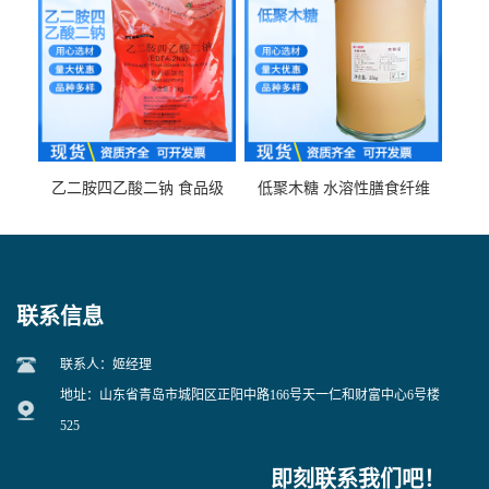
乙二胺四乙酸二钠 食品级
低聚木糖 水溶性膳食纤维
EDTA二钠 现货量大价优
25kg/袋
联系信息
联系人：姬经理
地址：山东省青岛市城阳区正阳中路166号天一仁和财富中心6号楼
525
即刻联系我们吧！