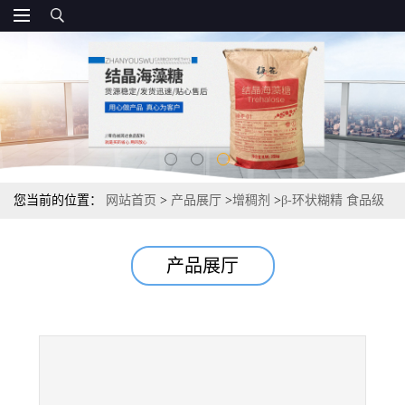
您当前的位置：
网站首页
>
产品展厅
>
增稠剂
>
β-环状糊精 食品级
环状糊精报价直销
产品展厅