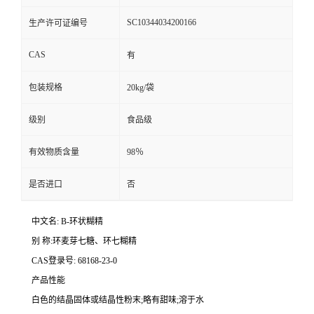
SC10344034200166
生产许可证编号
CAS
有
包装规格
20kg/袋
级别
食品级
有效物质含量
98％
是否进口
否
中文名: B-环状糊精
别 称:环麦芽七糖、环七糊精
CAS登录号: 68168-23-0
产品性能
白色的结晶固体或结晶性粉末;略有甜味;溶于水