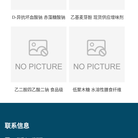
D-异抗坏血酸钠 赤藻糖酸钠
乙基麦芽酚 现货供应增味剂
食品级现货供应
食品级 量大优惠
乙二胺四乙酸二钠 食品级
低聚木糖 水溶性膳食纤维
EDTA二钠 现货量大价优
25kg/袋
联系信息