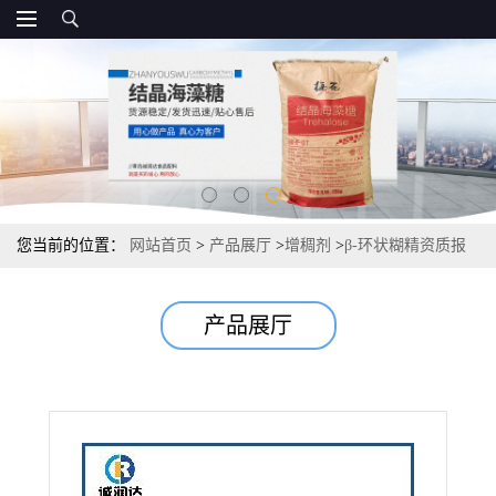
您当前的位置：
网站首页
>
产品展厅
>
增稠剂
>
β-环状糊精资质报
价 食品级环状糊精 20kg/袋
产品展厅