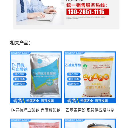
相关产品：
D-异抗坏血酸钠 赤藻糖酸钠
乙基麦芽酚 现货供应增味剂
食品级现货供应
食品级 量大优惠