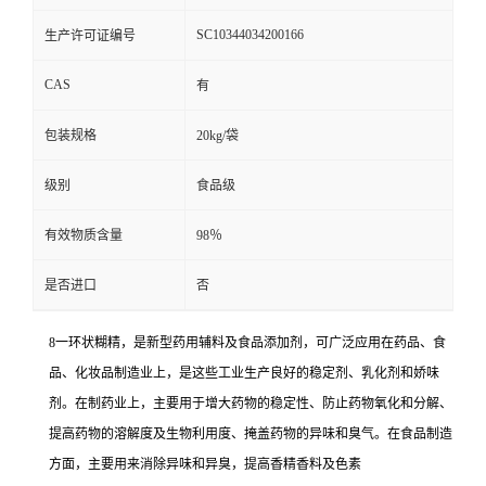
SC10344034200166
生产许可证编号
CAS
有
包装规格
20kg/袋
级别
食品级
有效物质含量
98％
是否进口
否
8一环状糊精，是新型药用辅料及食品添加剂，可广泛应用在药品、食
品、化妆品制造业上，是这些工业生产良好的稳定剂、乳化剂和娇味
剂。在制药业上，主要用于增大药物的稳定性、防止药物氧化和分解、
提高药物的溶解度及生物利用度、掩盖药物的异味和臭气。在食品制造
方面，主要用来消除异味和异臭，提高香精香料及色素