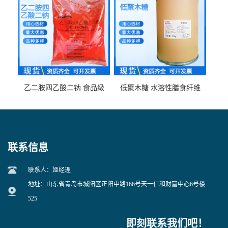
乙二胺四乙酸二钠 食品级
低聚木糖 水溶性膳食纤维
EDTA二钠 现货量大价优
25kg/袋
联系信息
联系人：姬经理
地址：山东省青岛市城阳区正阳中路166号天一仁和财富中心6号楼
525
即刻联系我们吧！