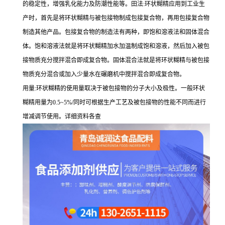
的稳定性，增强乳化能力及防潮性能等。田法:环状糊精应用到工业生
产时，首先是将环状糊精与被包接物制成包接复合物，再用包接复合物
制造其他产品。包接复合物的制造法有两种，即饱和溶液法和固体混合
体。饱和溶液法就是将环状糊精加水加温制成饱和溶液，然后加入被包
接物质充分搅拌混合即成复合物。固体混合法就是将环状糊精与被包接
物质充分混合或加入少量水在碾磨机中搅拌混合即成复合物。
用量:环状糊精的使用量取决于被包接物的分子大小及极性。一般环状
糊精用量为0.5~5%/同时可根据生产工艺及被包接物的性能不同而进行
增减调节使用。详细资料各查