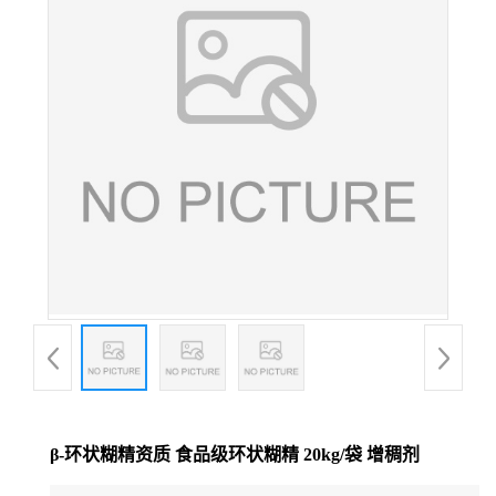
β-环状糊精资质 食品级环状糊精 20kg/袋 增稠剂