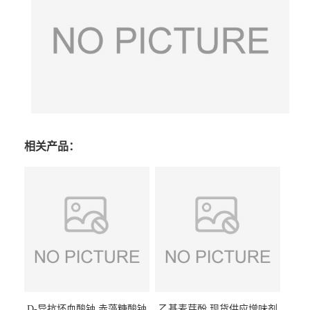
相关产品：
D-异抗坏血酸钠 赤藻糖酸钠
乙基麦芽酚 现货供应增味剂