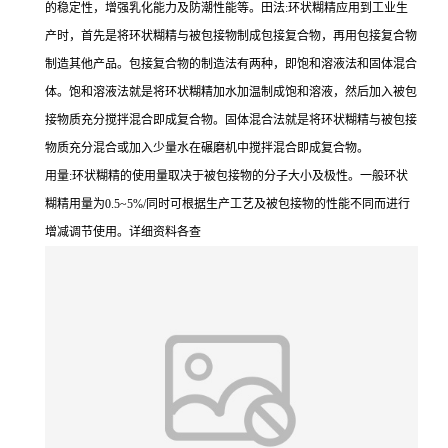
的稳定性，增强乳化能力及防潮性能等。田法:环状糊精应用到工业生
产时，首先是将环状糊精与被包接物制成包接复合物，再用包接复合物
制造其他产品。包接复合物的制造法有两种，即饱和溶液法和固体混合
体。饱和溶液法就是将环状糊精加水加温制成饱和溶液，然后加入被包
接物质充分搅拌混合即成复合物。固体混合法就是将环状糊精与被包接
物质充分混合或加入少量水在碾磨机中搅拌混合即成复合物。
用量:环状糊精的使用量取决于被包接物的分子大小及极性。一般环状
糊精用量为0.5~5%/同时可根据生产工艺及被包接物的性能不同而进行
增减调节使用。详细资料各查