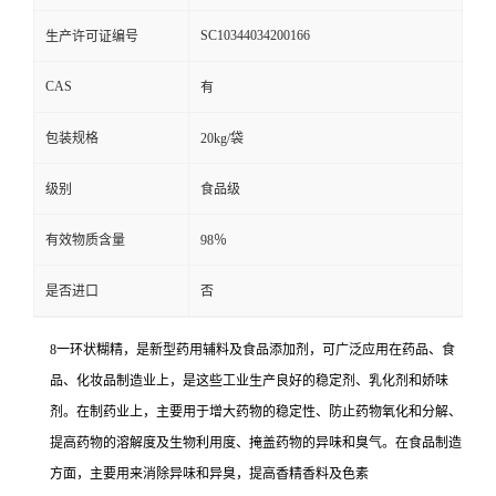
SC10344034200166
生产许可证编号
CAS
有
包装规格
20kg/袋
级别
食品级
有效物质含量
98％
是否进口
否
8一环状糊精，是新型药用辅料及食品添加剂，可广泛应用在药品、食
品、化妆品制造业上，是这些工业生产良好的稳定剂、乳化剂和娇味
剂。在制药业上，主要用于增大药物的稳定性、防止药物氧化和分解、
提高药物的溶解度及生物利用度、掩盖药物的异味和臭气。在食品制造
方面，主要用来消除异味和异臭，提高香精香料及色素