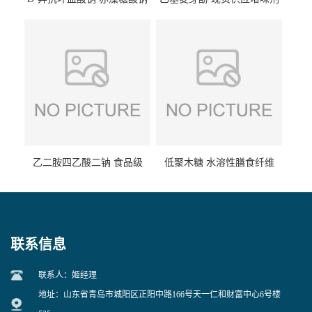
食品级现货供应
食品级 量大优惠
乙二胺四乙酸二钠 食品级
低聚木糖 水溶性膳食纤维
EDTA二钠 现货量大价优
25kg/袋
联系信息
联系人：姬经理
地址：山东省青岛市城阳区正阳中路166号天一仁和财富中心6号楼