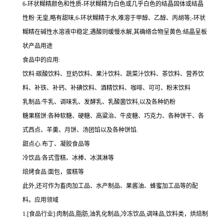
6-环状糊精颜色和性质-环状糊精为白色或几乎白色的结晶固体或结晶
性粉·无皇,略有甜味,6-环状糊精于水,难溶于甲醇、乙醇、丙胡等;-环状
糊精在碱性水溶液中稳定,遇酸则缓慢水解,其确络合物呈黄色:结晶呈板
状产品用途
食品中的应用:
饮料:碳酸饮料、豆奶饮料、果汁饮料、蔬菜汁饮料、茶饮料、营养饮
料、补铁、补钙、补碘饮料、酒精饮料、咖啡、可可、粉末饮料
乳制品:牛乳、调味乳、发酵乳、乳酸菌饮料,以及各种奶粉
糖果糕饼:各种软糖、硬糖、高粱治、牛皮糖、巧克力、各种饼干、各
式西点、羊羹、月饼、汤团馅以及各种饼馅.
甜点心.布丁、凝胶食品等
冷饮品:各式雪糕、冰棒、冰淇淋等
焙烤食品:面包，蛋糕等
此外,还可作为畜肉加工品、水产制品、果酱油、蜂蜜加工品等的配
料。应用领域
1.[食品行业]:肉制品,脂肪,油乳化制品,冷冻饮品,调味品,饮料类，烘焙制