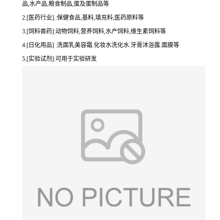
品,水产品,粮食制品,蛋及蛋制品等
2.[医药行业].:保健食品,基料,填充料,医药原料等
3.[饲料兽药]:动物饲料,营养饲料,水产饲料,维生素饲料等
4.[日化用品] :洗面乳美容霜.化妆水洗化水.牙膏沐浴露.面膜等
5.[实验试剂]:可用于实验研发