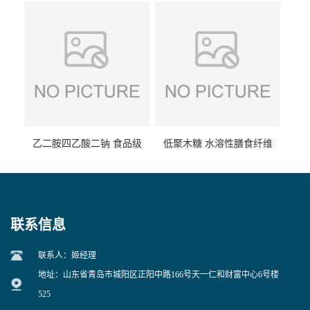
乙二胺四乙酸二钠 食品级
低聚木糖 水溶性膳食纤维
EDTA二钠 现货量大价优
25kg/袋
联系信息
联系人：姬经理
地址：山东省青岛市城阳区正阳中路166号天一仁和财富中心6号楼
525