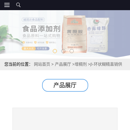
您当前的位置：
网站首页
>
产品展厅
>
增稠剂
>
β-环状糊精直销供
应 环状糊精报价 现货
产品展厅