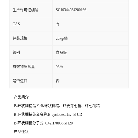
SC10344034200166
生产许可证编号
CAS
有
包装规格
20kg/袋
级别
食品级
有效物质含量
98％
是否进口
否
产品简介
B-环状糊精品名:B-环状糊精、环麦芽七糖、环七糊精
B-环状糊精英文名称:B-cyclodextrin、B-CD
B-环状糊精分子式: C42H70035.xH20
产品性状