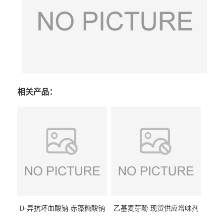
相关产品：
D-异抗坏血酸钠 赤藻糖酸钠
乙基麦芽酚 现货供应增味剂
食品级现货供应
食品级 量大优惠