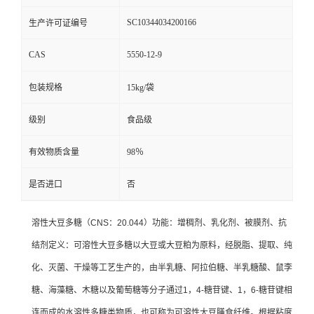
SC10344034200166
生产许可证编号
CAS
5550-12-9
包装规格
15kg/袋
级别
食品级
有效物质含量
98％
是否进口
否
溶性大豆多糖（CNS：20.044）功能：增稠剂、乳化剂、被膜剂、抗
结剂定义：可溶性大豆多糖以大豆或大豆粕为原料，经脱脂、提取、纯
化、灭菌、干燥等工艺生产的，由半乳糖、阿拉伯糖、半乳糖酸、鼠李
糖、海藻糖、木糖以及葡萄糖等分子通过1，4-糖苷键、1，6-糖苷键相
连而成的水溶性多糖类物质，也可称为可溶性大豆膳食纤维。根据粘度