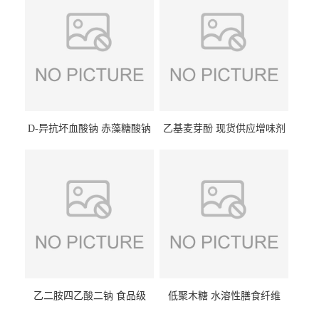
D-异抗坏血酸钠 赤藻糖酸钠
乙基麦芽酚 现货供应增味剂
食品级现货供应
食品级 量大优惠
乙二胺四乙酸二钠 食品级
低聚木糖 水溶性膳食纤维
EDTA二钠 现货量大价优
25kg/袋