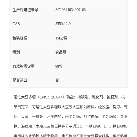
SC10344034200166
生产许可证编号
CAS
5550-12-9
包装规格
15kg/袋
级别
食品级
有效物质含量
98％
是否进口
否
溶性大豆多糖（CNS：20.044）功能：增稠剂、乳化剂、被膜剂、抗
结剂定义：可溶性大豆多糖以大豆或大豆粕为原料，经脱脂、提取、纯
化、灭菌、干燥等工艺生产的，由半乳糖、阿拉伯糖、半乳糖酸、鼠李
糖、海藻糖、木糖以及葡萄糖等分子通过1，4-糖苷键、1，6-糖苷键相
连而成的水溶性多糖类物质，也可称为可溶性大豆膳食纤维。根据粘度