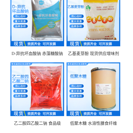
D-异抗坏血酸钠 赤藻糖酸钠
乙基麦芽酚 现货供应增味剂
食品级现货供应
食品级 量大优惠
乙二胺四乙酸二钠 食品级
低聚木糖 水溶性膳食纤维
EDTA二钠 现货量大价优
25kg/袋