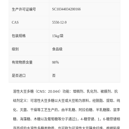
SC10344034200166
生产许可证编号
CAS
5550-12-9
包装规格
15kg/袋
级别
食品级
有效物质含量
98％
是否进口
否
溶性大豆多糖（CNS：20.044）功能：增稠剂、乳化剂、被膜剂、抗
结剂定义：可溶性大豆多糖以大豆或大豆粕为原料，经脱脂、提取、纯
化、灭菌、干燥等工艺生产的，由半乳糖、阿拉伯糖、半乳糖酸、鼠李
糖、海藻糖、木糖以及葡萄糖等分子通过1，4-糖苷键、1，6-糖苷键相
连而成的水溶性多糖类物质，也可称为可溶性大豆膳食纤维。根据粘度