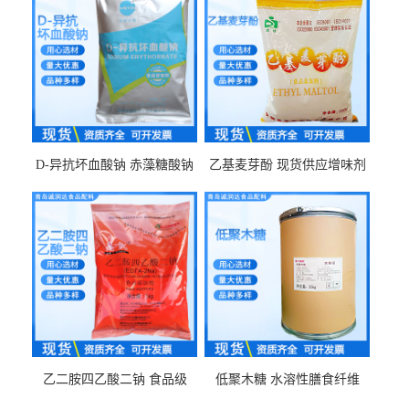
D-异抗坏血酸钠 赤藻糖酸钠
乙基麦芽酚 现货供应增味剂
食品级现货供应
食品级 量大优惠
乙二胺四乙酸二钠 食品级
低聚木糖 水溶性膳食纤维
EDTA二钠 现货量大价优
25kg/袋