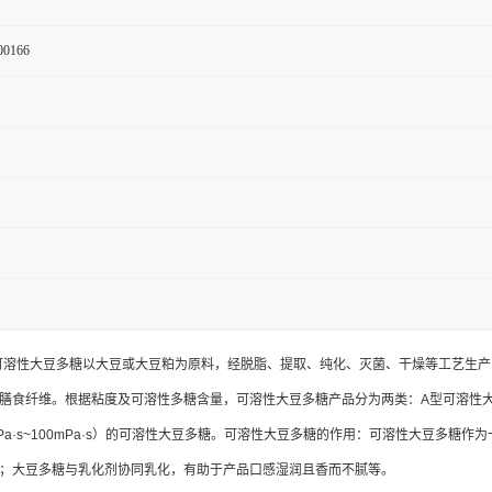
00166
义：可溶性大豆多糖以大豆或大豆粕为原料，经脱脂、提取、纯化、灭菌、干燥等工艺
膳食纤维。根据粘度及可溶性多糖含量，可溶性大豆多糖产品分为两类：A型可溶性大豆多糖
Pa·s~100mPa·s）的可溶性大豆多糖。可溶性大豆多糖的作用：可溶性大豆多
；大豆多糖与乳化剂协同乳化，有助于产品口感湿润且香而不腻等。