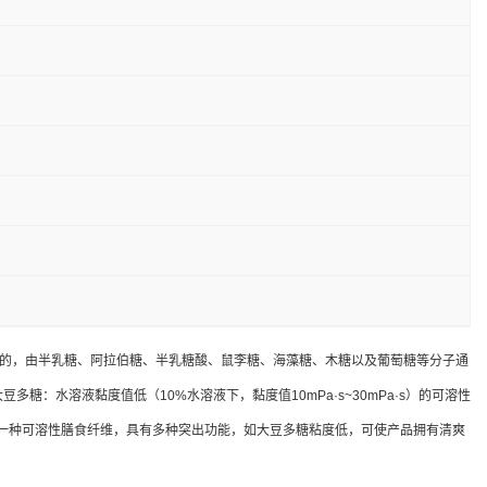
生产的，由半乳糖、阿拉伯糖、半乳糖酸、鼠李糖、海藻糖、木糖以及葡萄糖等分子通
：水溶液黏度值低（10%水溶液下，黏度值10mPa·s~30mPa·s）的可溶性
糖作为一种可溶性膳食纤维，具有多种突出功能，如大豆多糖粘度低，可使产品拥有清爽