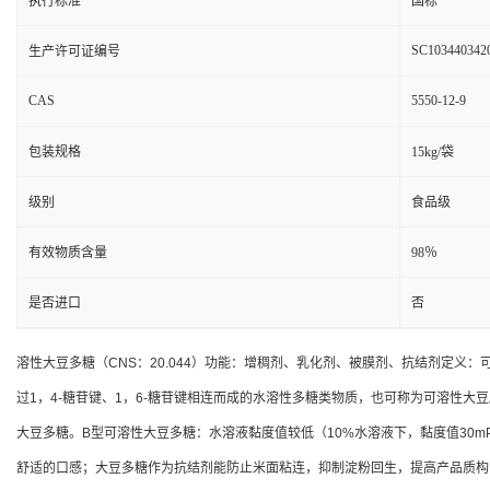
执行标准
国标
SC103440342
生产许可证编号
CAS
5550-12-9
包装规格
15kg/袋
级别
食品级
有效物质含量
98％
是否进口
否
溶性大豆多糖（CNS：20.044）功能：增稠剂、乳化剂、被膜剂、抗结剂定
过1，4-糖苷键、1，6-糖苷键相连而成的水溶性多糖类物质，也可称为可溶性大豆
大豆多糖。B型可溶性大豆多糖：水溶液黏度值较低（10%水溶液下，黏度值30m
舒适的口感；大豆多糖作为抗结剂能防止米面粘连，抑制淀粉回生，提高产品质构