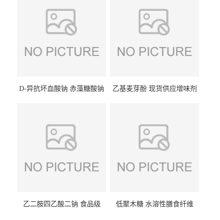
D-异抗坏血酸钠 赤藻糖酸钠
乙基麦芽酚 现货供应增味剂
食品级现货供应
食品级 量大优惠
乙二胺四乙酸二钠 食品级
低聚木糖 水溶性膳食纤维
EDTA二钠 现货量大价优
25kg/袋