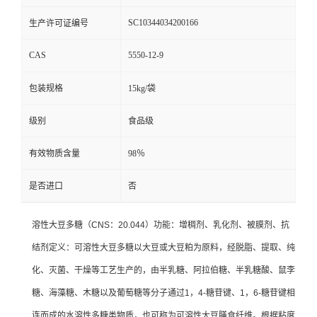
SC10344034200166
生产许可证编号
CAS
5550-12-9
包装规格
15kg/袋
级别
食品级
有效物质含量
98％
是否进口
否
溶性大豆多糖（CNS：20.044）功能：增稠剂、乳化剂、被膜剂、抗
结剂定义：可溶性大豆多糖以大豆或大豆粕为原料，经脱脂、提取、纯
化、灭菌、干燥等工艺生产的，由半乳糖、阿拉伯糖、半乳糖酸、鼠李
糖、海藻糖、木糖以及葡萄糖等分子通过1，4-糖苷键、1，6-糖苷键相
连而成的水溶性多糖类物质，也可称为可溶性大豆膳食纤维。根据粘度