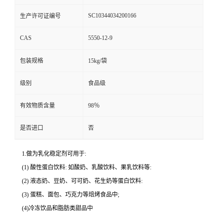
SC10344034200166
生产许可证编号
CAS
5550-12-9
包装规格
15kg/袋
级别
食品级
有效物质含量
98％
是否进口
否
1.做为乳化稳定剂可用于:
(1) 酸性蛋白饮料: 如酸奶、乳酸饮料、果乳饮料等:
(2) 液态奶、豆奶、可可奶、花生奶等蛋白饮料:
(3) 蛋糕、面包、巧克力等焙烤食品中;
(4)冷冻饮品和脂肪类甜品中