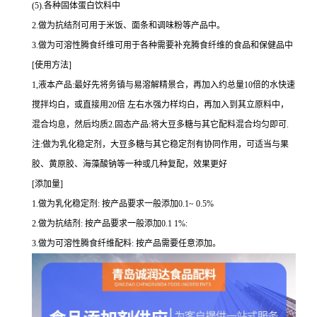
(5).各种固体蛋白饮料中
2.做为抗结剂可用于米饭、面条和调味粉等产品中。
3.做为可溶性腾食纤维可用于各种需要补充腾食纤维的食品和保健品中
[使用方法]
1,液本产品:最好先将务镇与易溶解精景合，再加入约总量10倍的水快速
搅拌均白，或直接用20倍 左右水强力样均白，再加入到其立原料中，
混合均息，然后均质2.固态产品:将大豆多糖与其它配料混合均匀即可.
注:做为乳化稳定剂，大豆多糖与其它稳定剂有协同作用，可适当与果
胶、黄原胶、海藻酸钠等一种或几种复配，效果更好
[添加量]
1.做为乳化稳定剂: 按产品要求一般添加0.1~ 0.5%
2.做为抗结剂: 按产品要求一般添加0.1 1%:
3.做为可溶性腾食纤维配料: 按产品需要任意添加。