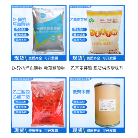
D-异抗坏血酸钠 赤藻糖酸钠
乙基麦芽酚 现货供应增味剂
食品级现货供应
食品级 量大优惠