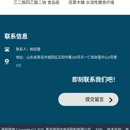
乙二胺四乙酸二钠 食品级
低聚木糖 水溶性膳食纤维
EDTA二钠 现货量大价优
25kg/袋
联系信息
联系人：姬经理
地址：山东省青岛市城阳区正阳中路166号天一仁和财富中心6号楼
525
即刻联系我们吧！
提交留言
版权所有 Copyright (©) 2026
青岛诚润达食品配料有限公司
XML
技术支持：
食