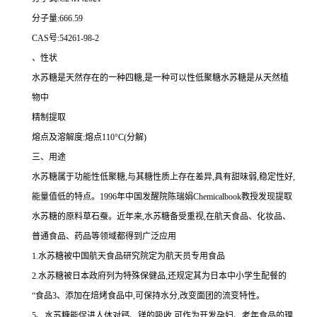
分子量:666.59
CAS号:54261-98-2
、性状
水苏糖是天然存在的一种四糖,是一种可以性低聚糖水苏糖是从天然植
物中
精制提取
熔点及溶解度:熔点110°C(分解)
三、用途
水苏糖属于功能性低聚糖,与其糖性质上存在差异,具有甜味弱,稳定性好,
能量值低的特点。1996年中国发醒院陈瑞娟Chemicalbook教授发现提取
水苏糖的原料草石蚕。近年来,水苏糖备受重视,在航天食品、化妆品、
普通食品、药品等领域都得到广泛应用
1.水苏糖被中国航天食品研究院定为航天员专用食品
2.水苏糖被日本政府列为特殊保健品,还规定其为日本中小学生配餐的
“食品3、添加在焙烤食品中,可保持水分,改变面团的流变特性。
5、水苏糖能促进人体对钙、镁的吸收,可作为开发孕妇、老年食品的理