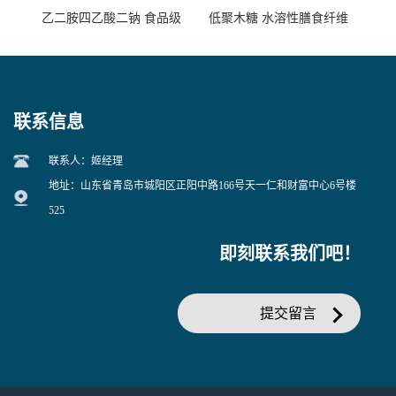
乙二胺四乙酸二钠 食品级
低聚木糖 水溶性膳食纤维
EDTA二钠 现货量大价优
25kg/袋
联系信息
联系人：姬经理
地址：山东省青岛市城阳区正阳中路166号天一仁和财富中心6号楼
525
即刻联系我们吧！
提交留言