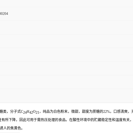
00204
的糖类，分子式C
H
O
，纯品为白色粉末，微甜，甜度为蔗糖的22%，口感清爽
24
42
21
定性有所下降，因此可用于需热压处理的食品。在酸性环境中的贮藏稳定性和温度有关，
出诱人的焦黄色。