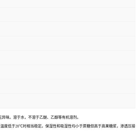
，无异味。溶于水，不溶于乙醚、乙醇等有机溶剂。
温度低于20℃时相当稳定。保湿性和吸湿性均小于蔗糖但高于高果糖浆，渗透压接