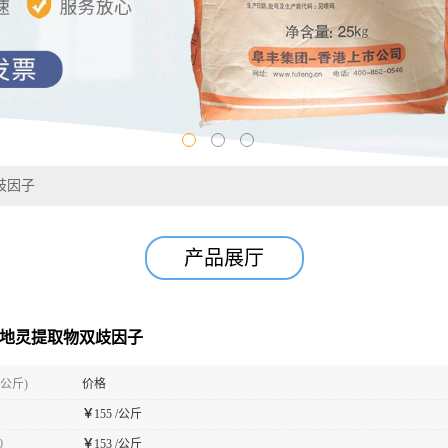
歧因子
产品展厅
 地灵提取物双歧因子
(公斤)
价格
￥
155 /公斤
0
￥
153 /公斤