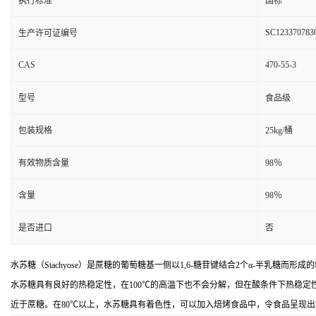
执行标准
国标
SC123370783
生产许可证编号
CAS
470-55-3
型号
食品级
包装规格
25kg/桶
有效物质含量
98％
含量
98％
是否进口
否
水苏糖（Stachyose）是蔗糖的葡萄糖基一侧以1,6-糖苷键结合2个α-半乳糖而形成
水苏糖具有良好的热稳定性，在100℃的高温下也不会分解，但在酸条件下热稳
近于蔗糖。在80℃以上，水苏糖具有着色性，可以加入焙烤食品中，令食品呈现