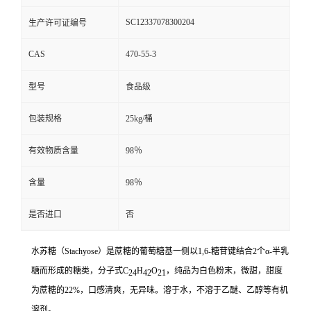
SC12337078300204
生产许可证编号
CAS
470-55-3
型号
食品级
包装规格
25kg/桶
有效物质含量
98％
含量
98％
是否进口
否
水苏糖（Stachyose）是蔗糖的葡萄糖基一侧以1,6-糖苷键结合2个α-半乳
糖而形成的糖类，分子式C
H
O
，纯品为白色粉末，微甜，甜度
24
42
21
为蔗糖的22%，口感清爽，无异味。溶于水，不溶于乙醚、乙醇等有机
溶剂。