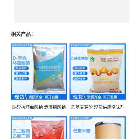
相关产品：
D-异抗坏血酸钠 赤藻糖酸钠
乙基麦芽酚 现货供应增味剂
食品级现货供应
食品级 量大优惠