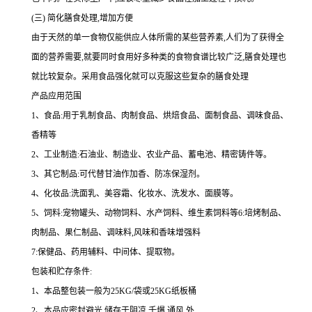
(三) 简化膳食处理,增加方便
由于天然的单一食物仅能供应人体所需的某些营养素,人们为了获得全
面的营养需要,就要同时食用好多种类的食物食谱比较广泛,膳食处理也
就比较复杂。采用食品强化就可以克服这些复杂的膳食处理
产品应用范围
1、食品:用于乳制食品、肉制食品、烘焙食品、面制食品、调味食品、
香精等
2、工业制造:石油业、制造业、农业产品、蓄电池、精密铸件等。
3、其它制品:可代替甘油作加香、防冻保湿剂。
4、化妆品:洗面乳、美容霜、化妆水、洗发水、面膜等。
5、饲料:宠物罐头、动物饲料、水产饲料、维生素饲料等6:培烤制品、
肉制品、果仁制品、调味料,风味和香味增强料
7:保健品、药用辅料、中间体、提取物。
包装和贮存条件:
1、本品整包装一般为25KG/袋或25KG纸板桶
2、本品应密封避光,储存于阴凉,千爆,通风,外