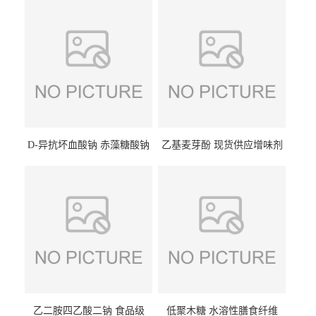
D-异抗坏血酸钠 赤藻糖酸钠
乙基麦芽酚 现货供应增味剂
食品级现货供应
食品级 量大优惠
乙二胺四乙酸二钠 食品级
低聚木糖 水溶性膳食纤维