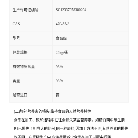
SC12337078300204
生产许可证编号
CAS
470-55-3
型号
食品级
包装规格
25kg/桶
有效物质含量
98％
含量
98％
是否进口
否
(二)弥补营养素的损失,维持食品的天然营养特性
食品在加工、败和运输中往往会损失某些营养素。如精白面中维生素
B1已损失了相当大的比例,同一种原料,因加工方法不同,其营养素的损失
也不同。在实际生产中,应该尽量减少食品在加工过程中损耗。