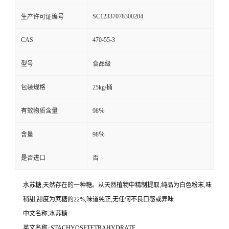
SC12337078300204
生产许可证编号
CAS
470-55-3
型号
食品级
包装规格
25kg/桶
有效物质含量
98％
含量
98％
是否进口
否
水苏糖,天然存在的一种糖。从天然植物中精制提取,纯品为白色粉末,味
稍甜,甜度为蔗糖的22%,味道纯正,无任何不良口感或异味
中文名称:水苏糖
英文名称: STACHYOSETETRAHYDRATE