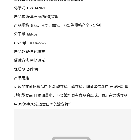
化学式: C24H42021
产品来源:草石蚕(植物)提取
产品规格: 60%、70%、80%、90% 等规格产全可定制
分子量: 666.59
CAS 号: 10094-58-3
产品外观:自色粉末
储藏方法:密封遮光
保质期: 24个月
产品用途
可添加在液体食品中,如乳酸饮料、醋饮料，啤酒等饮料中,开发出新型
功能型食品,且添加量小，不会破坏原有食品的风味。添加在焙烤食品
中,可保持水分,改变面团的流变特性