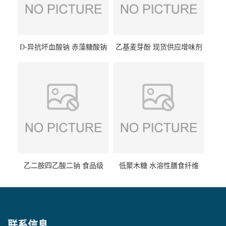
D-异抗坏血酸钠 赤藻糖酸钠
乙基麦芽酚 现货供应增味剂
食品级现货供应
食品级 量大优惠
乙二胺四乙酸二钠 食品级
低聚木糖 水溶性膳食纤维
EDTA二钠 现货量大价优
25kg/袋
联系信息