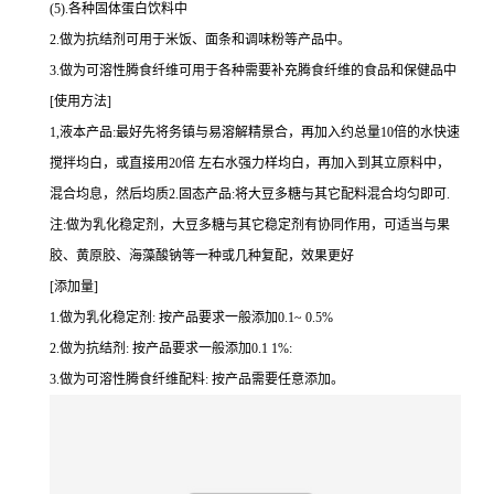
(5).各种固体蛋白饮料中
2.做为抗结剂可用于米饭、面条和调味粉等产品中。
3.做为可溶性腾食纤维可用于各种需要补充腾食纤维的食品和保健品中
[使用方法]
1,液本产品:最好先将务镇与易溶解精景合，再加入约总量10倍的水快速
搅拌均白，或直接用20倍 左右水强力样均白，再加入到其立原料中，
混合均息，然后均质2.固态产品:将大豆多糖与其它配料混合均匀即可.
注:做为乳化稳定剂，大豆多糖与其它稳定剂有协同作用，可适当与果
胶、黄原胶、海藻酸钠等一种或几种复配，效果更好
[添加量]
1.做为乳化稳定剂: 按产品要求一般添加0.1~ 0.5%
2.做为抗结剂: 按产品要求一般添加0.1 1%:
3.做为可溶性腾食纤维配料: 按产品需要任意添加。