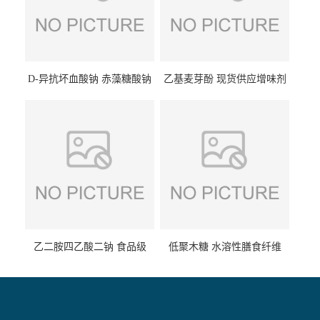
D-异抗坏血酸钠 赤藻糖酸钠
乙基麦芽酚 现货供应增味剂
食品级现货供应
食品级 量大优惠
乙二胺四乙酸二钠 食品级
低聚木糖 水溶性膳食纤维
EDTA二钠 现货量大价优
25kg/袋