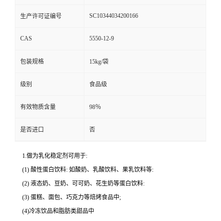
SC10344034200166
生产许可证编号
CAS
5550-12-9
包装规格
15kg/袋
级别
食品级
有效物质含量
98％
是否进口
否
1.做为乳化稳定剂可用于:
(1) 酸性蛋白饮料: 如酸奶、乳酸饮料、果乳饮料等:
(2) 液态奶、豆奶、可可奶、花生奶等蛋白饮料:
(3) 蛋糕、面包、巧克力等焙烤食品中;
(4)冷冻饮品和脂肪类甜品中