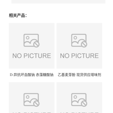
相关产品：
D-异抗坏血酸钠 赤藻糖酸钠
乙基麦芽酚 现货供应增味剂
食品级现货供应
食品级 量大优惠