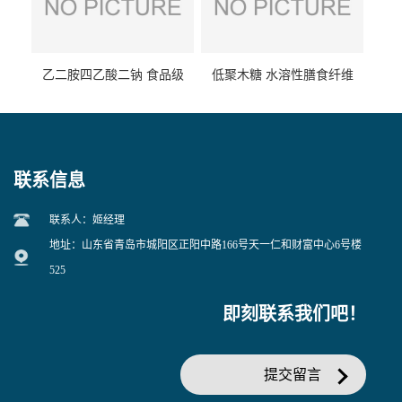
乙二胺四乙酸二钠 食品级
低聚木糖 水溶性膳食纤维
EDTA二钠 现货量大价优
25kg/袋
联系信息
联系人：姬经理
地址：山东省青岛市城阳区正阳中路166号天一仁和财富中心6号楼
525
即刻联系我们吧！
提交留言