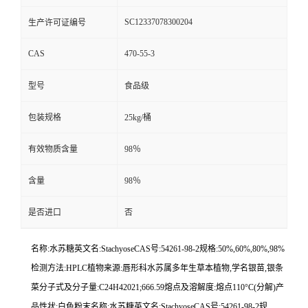
SC12337078300204
生产许可证编号
CAS
470-55-3
型号
食品级
包装规格
25kg/桶
有效物质含量
98％
含量
98％
是否进口
否
名称:水苏糖英文名:StachyoseCAS号:54261-98-2规格:50%,60%,80%,98%
检测方法:HPLC植物来源:唇形科水苏属多年生草本植物,学名银苗,银条
菜分子式及分子量:C24H42021;666.59熔点及溶解度:熔点110°C(分解)产
品性状:白色粉末名称:水苏糖英文名:StachyoseCAS号:54261-98-2规