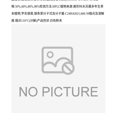
格:50%,60%,80%,98%检测方法:HPLC植物来源:唇形科水苏属多年生草
本植物,学名银苗,银条菜分子式及分子量:C24H42021;666.59熔点及溶解
度:熔点110°C(分解)产品性状:白色粉末