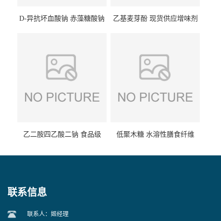
D-异抗坏血酸钠 赤藻糖酸钠
乙基麦芽酚 现货供应增味剂
食品级现货供应
食品级 量大优惠
乙二胺四乙酸二钠 食品级
低聚木糖 水溶性膳食纤维
EDTA二钠 现货量大价优
25kg/袋
联系信息
联系人：姬经理