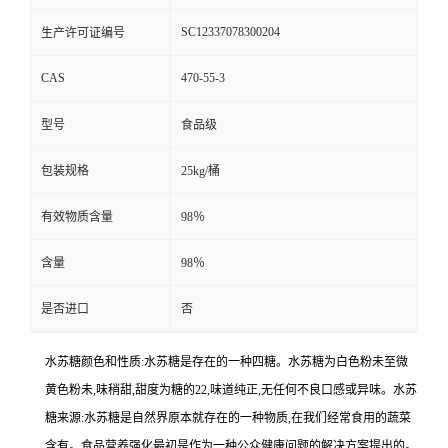
SC12337078300204
生产许可证编号
CAS
470-55-3
型号
食品级
包装规格
25kg/桶
有效物质含量
98％
含量
98％
是否进口
否
水苏糖颜色和性质:水苏糖是存在的一种四糖。水苏糖为白色粉未至微
黄色粉未,味稍甜,甜度为糖的22,味道纯正,无任何不良口感或异味。水苏
糖来源:水苏糖是自然界原本就存在的一种物质,在我们经常食用的蔬菜
含有。食品营养强化最初是作为一种公众健康问题的解决方案提出的。