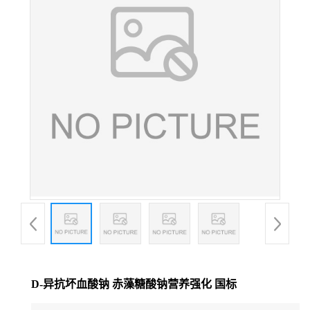
D-异抗坏血酸钠 赤藻糖酸钠营养强化 国标