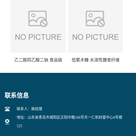
乙二胺四乙酸二钠 食品级
低聚木糖 水溶性膳食纤维
EDTA二钠 现货量大价优
25kg/袋
联系信息
联系人：姬经理
地址：山东省青岛市城阳区正阳中路166号天一仁和财富中心6号楼
525