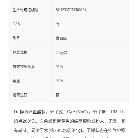
SC12337078300204
生产许可证编号
CAS
有
型号
食品级
包装规格
25kg/袋
有效物质含量
98％
含量
98％
是否进口
否
D- 异抗坏血酸钠，分子式：C
H
NaO
。分子量：198.11，
6
7
6
熔点200℃。白色或稍带黄色的结晶颗粒或粉末，无臭，稍
有咸味，易溶于水(约7mL水能溶1g)。干燥状态在空气中稳