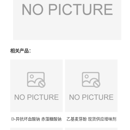
相关产品：
D-异抗坏血酸钠 赤藻糖酸钠
乙基麦芽酚 现货供应增味剂
食品级现货供应
食品级 量大优惠