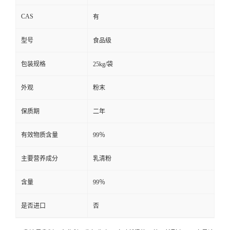
CAS
有
型号
食品级
包装规格
25kg/袋
外观
粉末
保质期
二年
有效物质含量
99％
主要营养成分
乳清粉
含量
99％
是否进口
否