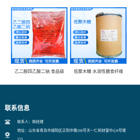
食品级现货供应
食品级 量大优惠
乙二胺四乙酸二钠 食品级
低聚木糖 水溶性膳食纤维
EDTA二钠 现货量大价优
25kg/袋
联系信息
联系人：姬经理
地址：山东省青岛市城阳区正阳中路166号天一仁和财富中心6号楼
525