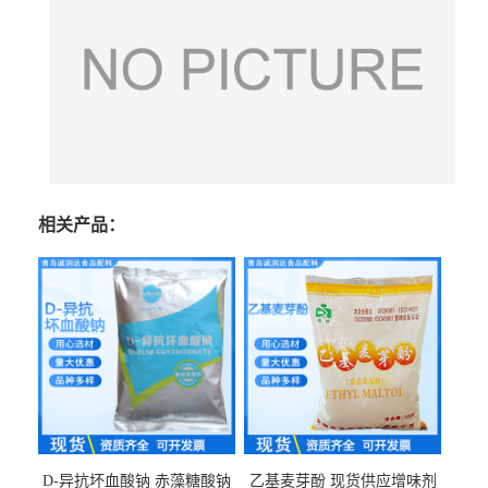
相关产品：
D-异抗坏血酸钠 赤藻糖酸钠
乙基麦芽酚 现货供应增味剂