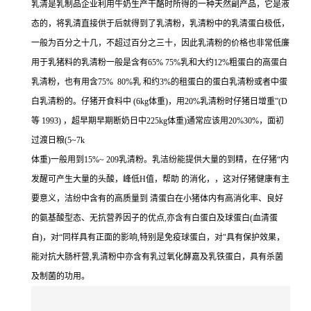
乳清是乳制品企业利用牛奶生产干酪时所得的一种天然副产品，它是液
态的，将乳清直接供于后就得到了乳清粉，乳清粉中的乳清蛋白极低，
一般为百分之十几，不超过百分之三十，因此乳清粉的价格也非常低廉
用于乳猪料的乳清粉一般是含有65% 75%乳和大约12%粗蛋白的高蛋白
乳清粉，也有用含75% 80%乳 和约3%的租蛋白的蛋白乳清粉或者中蛋
白乳清粉的。仔猪开食料中 (6kg体重)，用20%乳清粉时仔猪日增重”(D
等 1993) ，超早期早期断奶日中225kg体重)通常应该用20%30%，面初
过渡日粮(5~7k
体重)一般用到15%~ 209乳清粉。乳洁纷能提供大量的到精，在仔猪“内
发醒可产生大量的头酸，峰低H值，帮助 的消化，，这对仔猪健康有主
要意义，洁纷中含有的高质量到 清蛋白在小猪体内有高消化率、良好
的氨基酸型态、无抗营养因子的优点,亦含有白蛋白及球蛋白(血清蛋
自)，对“同样具有正面的影响,特别是免疫球蛋白，对"具有保护效果，
能对抗大肠杆营,乳清粉中亦含有乳过氧化酵嘉及乳铁蛋白，具有杀菌
及制菌的功用。