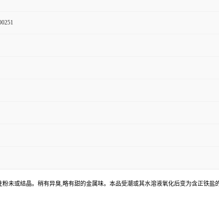
00251
性粉未或结晶。稍有异臭,略有甜的金属味。本品受潮或其水溶液氧化后变为含正铁盐