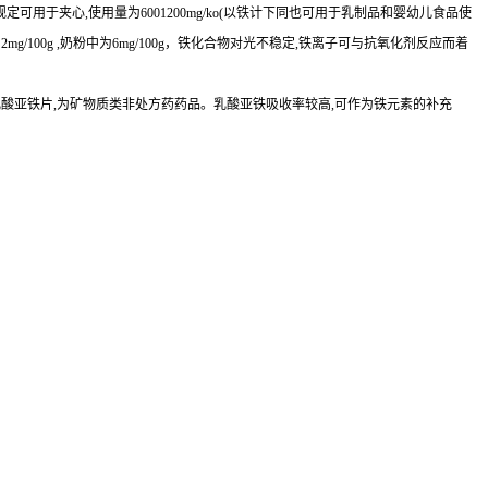
定可用于夹心,使用量为6001200mg/ko(以铁计下同也可用于乳制品和婴幼儿食品使
为2mg/100g ,奶粉中为6mg/100g，铁化合物对光不稳定,铁离子可与抗氧化剂反应而着
乳酸亚铁片,为矿物质类非处方药药品。乳酸亚铁吸收率较高,可作为铁元素的补充