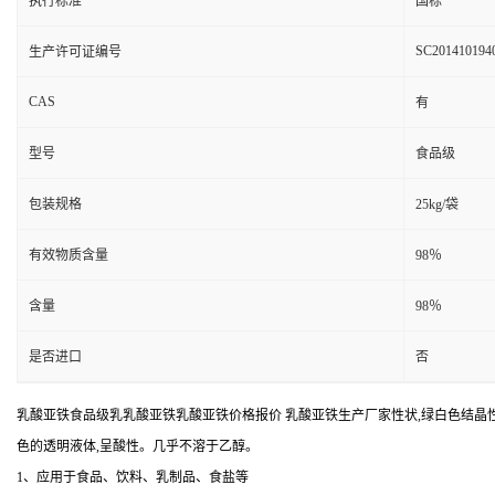
执行标准
国标
SC201410194
生产许可证编号
CAS
有
型号
食品级
包装规格
25kg/袋
有效物质含量
98％
含量
98％
是否进口
否
乳酸亚铁食品级乳乳酸亚铁乳酸亚铁价格报价 乳酸亚铁生产厂家性状,绿白色结晶
色的透明液体,呈酸性。几乎不溶于乙醇。
1、应用于食品、饮料、乳制品、食盐等