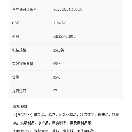
SC20132041100133
生产许可证编号
CAS
110-17-8
GB25546-2010
型号
包装规格
25kg袋
有效物质含量
95％
含量
95％
是否进口
否
应用领域
1.[食品行业]: 肉制品，脂肪，油乳化制品，冷冻饮品，调味品，饮料
类，烘焙制品，水产品，粮食制品，蛋及蛋制品等
2.[医药行业]: 保健食品，基料，填充料，医药原料等