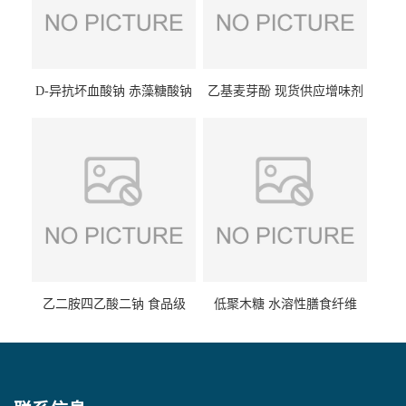
D-异抗坏血酸钠 赤藻糖酸钠
乙基麦芽酚 现货供应增味剂
食品级现货供应
食品级 量大优惠
乙二胺四乙酸二钠 食品级
低聚木糖 水溶性膳食纤维
EDTA二钠 现货量大价优
25kg/袋