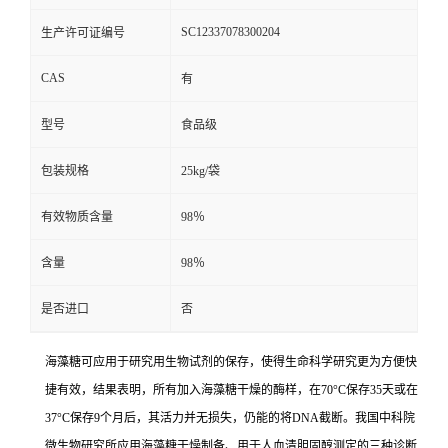
SC12337078300204
生产许可证编号
CAS
有
型号
食品级
包装规格
25kg/袋
有效物质含量
98％
含量
98％
是否进口
否
海藻糖可应用于研究用生物试剂的保存，使得生命科学研究更为方便快
捷有效，结果表明，所有加入海藻糖干燥的酶样，在70°C保存35天或在
37°C保存9个月后，其活力并无损失，仍能的将DNA截断。我国中科院
微生物研究所应用海藻糖干燥制备、用于人血清胆固醇测定的三种诊断