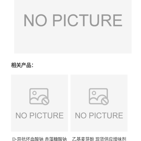
相关产品：
D-异抗坏血酸钠 赤藻糖酸钠
乙基麦芽酚 现货供应增味剂