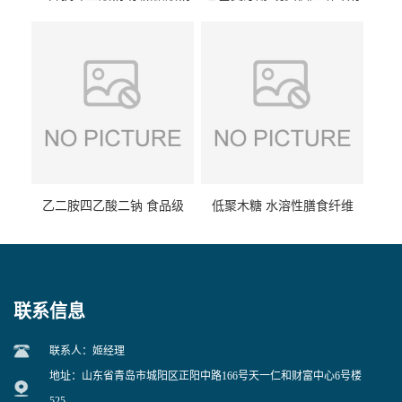
食品级现货供应
食品级 量大优惠
乙二胺四乙酸二钠 食品级
低聚木糖 水溶性膳食纤维
EDTA二钠 现货量大价优
25kg/袋
联系信息
联系人：姬经理
地址：山东省青岛市城阳区正阳中路166号天一仁和财富中心6号楼
525