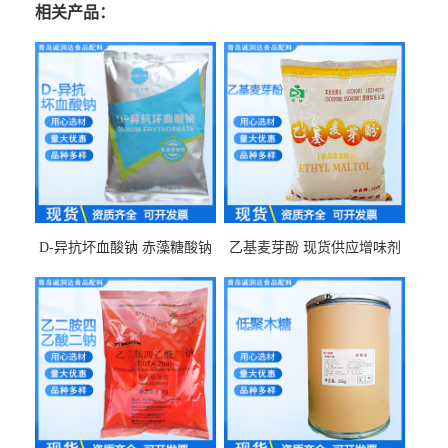
相关产品：
D-异抗坏血酸钠 赤藻糖酸钠
乙基麦芽酚 现货供应增味剂
食品级现货供应
食品级 量大优惠