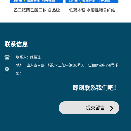
乙二胺四乙酸二钠 食品级
低聚木糖 水溶性膳食纤维
EDTA二钠 现货量大价优
25kg/袋
联系信息
联系人：姬经理
地址：山东省青岛市城阳区正阳中路166号天一仁和财富中心6号楼
525
即刻联系我们吧！
提交留言