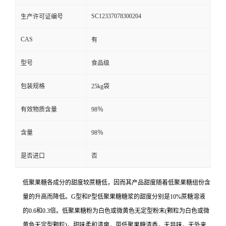
SC12337078300204
生产许可证编号
CAS
有
型号
食品级
包装规格
25kg袋
有效物质含量
98％
含量
98％
是否进口
否
低聚果糖各成分的甜度较蔗糖低，因而其产品甜度随着低聚果糖组份含
量的升高而降低。G型和P型低聚果糖糖浆的甜度分别是10%蔗糖溶液
的0.6和0.3倍。低聚果糖粉为白色或微黄色无定型粉末(颗粒为白色或微
黄色无定型颗粒)，甜味柔和清爽，带低聚果糖清香，无异味，无外来