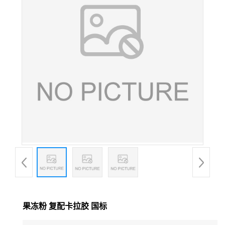
果冻粉 复配卡拉胶 国标