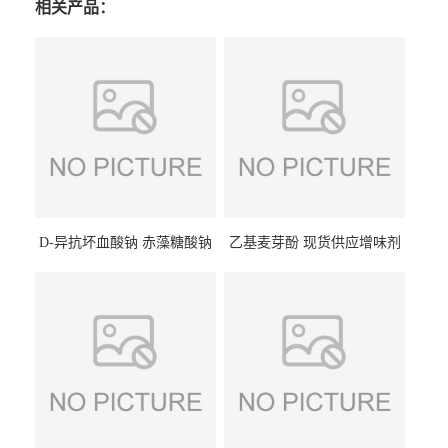
相关产品：
D-异抗坏血酸钠 赤藻糖酸钠
乙基麦芽酚 现货供应增味剂
食品级现货供应
食品级 量大优惠