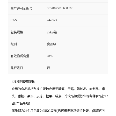
SC20165010600072
生产许可证编号
CAS
74-79-3
包装规格
25kg/箱
级别
食品级
有效物质含量
98％
是否进口
否
:[增稠剂使用范围
食用的食品增相剂被广泛地应用于酿酒、干酪、奶制品、肉制品、罐
头、香肠、果冻、皮冻、糖果、糕点、冷饮品和餐饮业等各种食品行业
四:[产品事项]
保质期为24个月包装为25KG袋桶(也可根据需求进行分装。)采用内衬