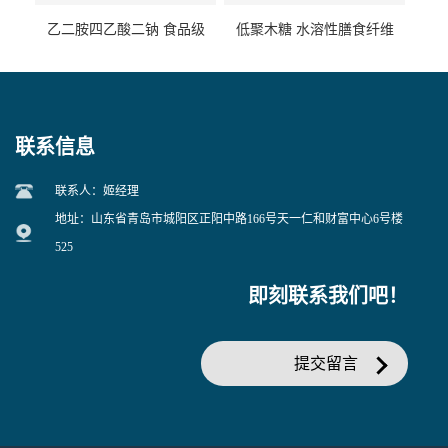
乙二胺四乙酸二钠 食品级
低聚木糖 水溶性膳食纤维
EDTA二钠 现货量大价优
25kg/袋
联系信息
联系人：姬经理
地址：山东省青岛市城阳区正阳中路166号天一仁和财富中心6号楼
525
即刻联系我们吧！
提交留言