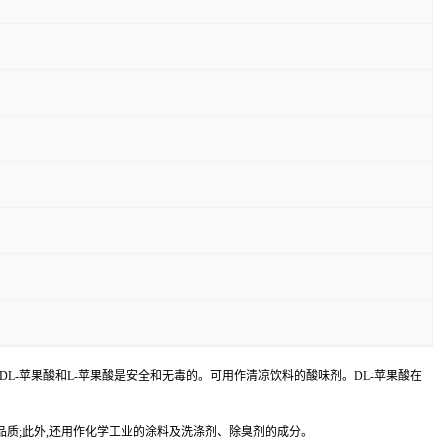
为228，DL-苹果酸和L-苹果酸是安全和无毒的。可用作清凉饮料的酸味剂。DL-苹果酸在
品质;此外,还用作化学工业的涂料及洗涤剂、除臭剂的成分。