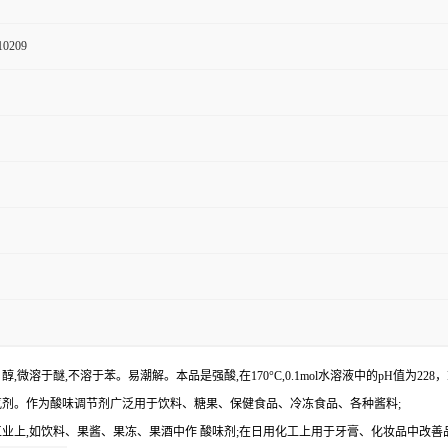
10209
溶于水、醇,微溶于醚,不溶于苯。易潮解。本品是强酸,在170°C,0.1mol水溶液中的pH值
氧剂。作为酸味调节剂广泛用于饮料、糖果、保健食品、冷冻食品、各种酱料;
业上,如饮料、果酱、果冻、果酒中作 酸味剂;在日用化工上用于牙膏、化妆品中改善