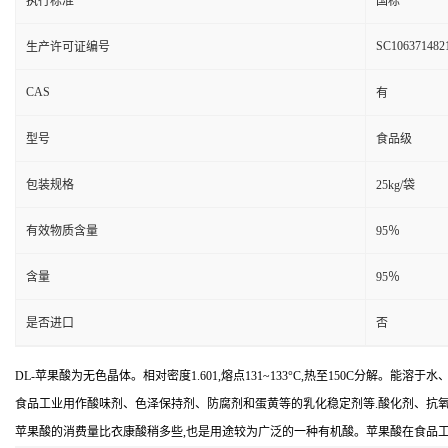
执行标准
国标
SC106371482
生产许可证编号
CAS
有
型号
食品级
包装规格
25kg/袋
有效物质含量
95％
含量
95％
是否进口
否
DL-苹果酸为无色晶体。相对密度1.601,熔点131~133°C,热至150C分解。能
食品工业用作酸味剂、色泽保持剂、防腐剂和蛋黄等的乳化稳定剂等.酸化剂、抗
苹果酸的消费量比衣康酸稍多些,也是用途较为广泛的一种有机酸。苹果酸在食品工