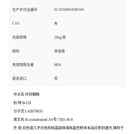
SC10344034200166
生产许可证编号
CAS
有
包装规格
20kg/袋
级别
食品级
有效物质含量
98％
是否进口
否
中文名:环状糊精
别 称:B-CD
分子式:C42H70035
英文名:B-cyclodextrinCAS号:7585-39-9
外 观:白色或几乎白色的结晶固体或结晶性粉末本品应密封避光,储存于