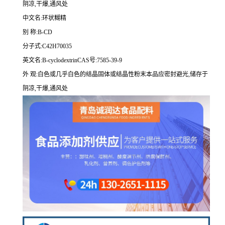
阴凉,干爆,通风处
中文名:环状糊精
别 称:B-CD
分子式:C42H70035
英文名:B-cyclodextrinCAS号:7585-39-9
外 观:白色或几乎白色的结晶固体或结晶性粉末本品应密封避光,储存于
阴凉,干爆,通风处