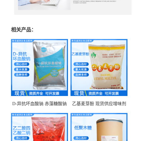
相关产品：
D-异抗坏血酸钠 赤藻糖酸钠
乙基麦芽酚 现货供应增味剂
食品级现货供应
食品级 量大优惠