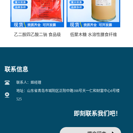
乙二胺四乙酸二钠 食品级
低聚木糖 水溶性膳食纤维
EDTA二钠 现货量大价优
25kg/袋
联系信息
联系人：姬经理
地址：山东省青岛市城阳区正阳中路166号天一仁和财富中心6号楼
525
即刻联系我们吧！