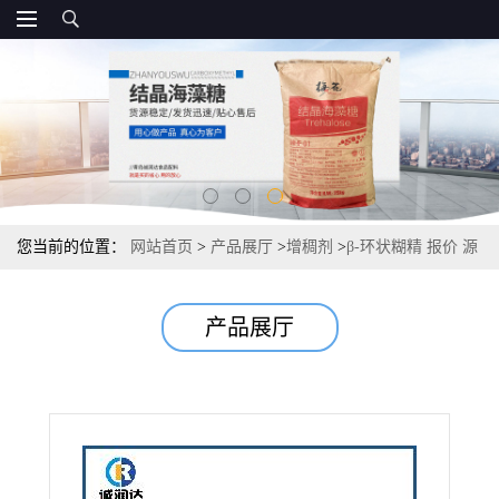
您当前的位置：
网站首页
>
产品展厅
>
增稠剂
>
β-环状糊精 报价 源
头 国标
产品展厅