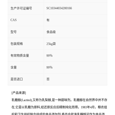
SC10344034200166
生产许可证编号
CAS
有
型号
食品级
包装规格
25kg袋
有效物质含量
99％
含量
99％
是否进口
否
[产品来源]
乳糖醇(Lactitol),又称为乳梨醇,是一种甜味剂。乳糖醇在自然界中并不存
在,它是以乳糖为原料,经还原反应后精制纯化而得。1983年4月，粮农组
织和卫生组织联合组成的食品添加剂 委员会批准乳糖醇可作为食品添