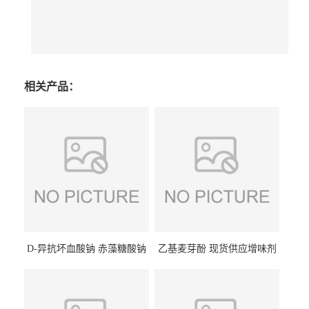
相关产品：
D-异抗坏血酸钠 赤藻糖酸钠
乙基麦芽酚 现货供应增味剂
食品级现货供应
食品级 量大优惠