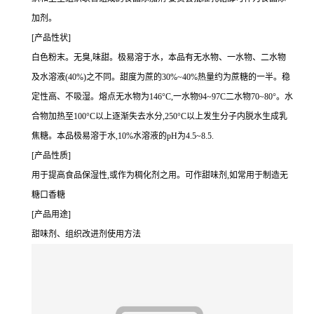
加剂。
[产品性状]
白色粉末。无臭,味甜。极易溶于水，本品有无水物、一水物、二水物
及水溶液(40%)之不同。甜度为蔗的30%~40%热量约为蔗糖的一半。稳
定性高、不吸湿。熔点无水物为146°C,一水物94~97C二水物70~80°。水
合物加热至100°C以上逐渐失去水分,250°C以上发生分子内脱水生成乳
焦糖。本品极易溶于水,10%水溶液的pH为4.5~8.5.
[产品性质]
用于提高食品保湿性,或作为稠化剂之用。可作甜味剂,如常用于制造无
糖口香糖
[产品用途]
甜味剂、组织改进剂使用方法