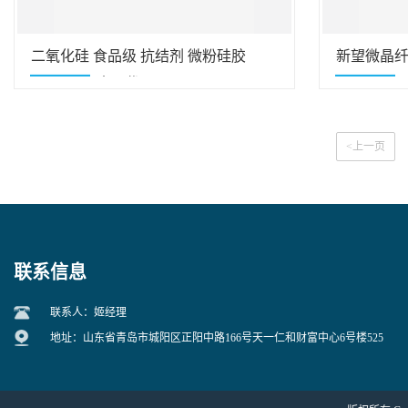
二氧化硅 食品级 抗结剂 微粉硅胶
新望微晶纤
10kg/袋 量大价优
20kg/袋
<上一页
联系信息
联系人：姬经理
地址：山东省青岛市城阳区正阳中路166号天一仁和财富中心6号楼525