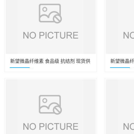
新望微晶纤维素 食品级 抗结剂 现货供
新望微晶纤
应