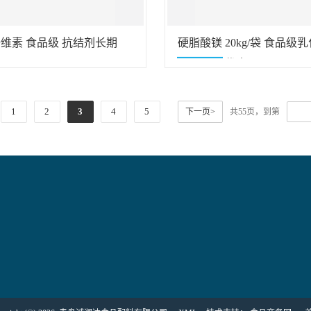
维素 食品级 抗结剂长期
硬脂酸镁 20kg/袋 食品级
酸镁 量大优惠
1
2
3
4
5
下一页>
共55页，到第